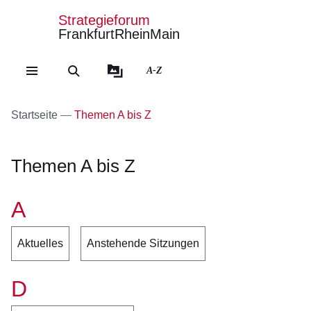
Strategieforum
FrankfurtRheinMain
Direkt zum Kopf der Se
Direkt zum Inhalt
Direkt zum Fuß der Sei
A-Z
Startseite
Themen A bis Z
Themen A bis Z
A
Aktuelles
Anstehende Sitzungen
D