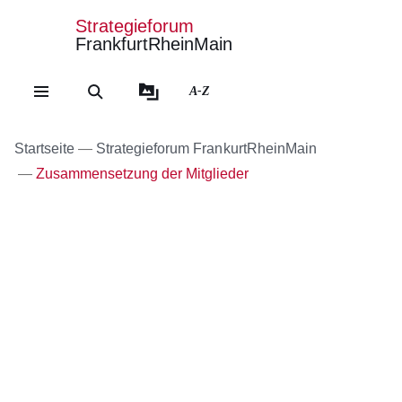
Strategieforum
FrankfurtRheinMain
Direkt zum Kopf der Se
Direkt zum Inhalt
Direkt zum Fuß der Sei
A-Z
Startseite
Strategieforum FrankurtRheinMain
Zusammensetzung der Mitglieder