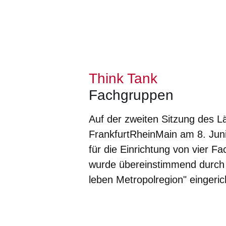
Think Tank
Fachgruppen
Auf der zweiten Sitzung des L
FrankfurtRheinMain am 8. Juni
für die Einrichtung von vier 
wurde übereinstimmend durch a
leben Metropolregion" eingeric
Öffnet sich in einem neuen Fenster
Öffnet sich in einem neuen Fenst
Öffnet sich in einem neuen 
Öffnet sich in einem n
Öffnet sich in ein