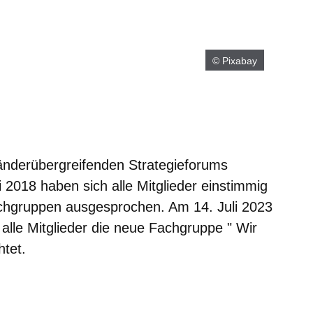
© Pixabay
änderübergreifenden Strategieforums
 2018 haben sich alle Mitglieder einstimmig
Fachgruppen ausgesprochen. Am 14. Juli 2023
lle Mitglieder die neue Fachgruppe " Wir
htet.
er
Fenster
euen Fenster
em neuen Fenster