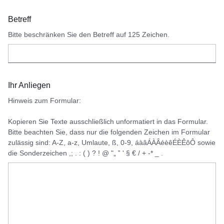
Betreff
Bitte beschränken Sie den Betreff auf 125 Zeichen.
Ihr Anliegen
Hinweis zum Formular:
Kopieren Sie Texte ausschließlich unformatiert in das Formular.
Bitte beachten Sie, dass nur die folgenden Zeichen im Formular
zulässig sind: A-Z, a-z, Umlaute, ß, 0-9, áàâÁÀÂéèêÉÈÊôÔ sowie
die Sonderzeichen ,; . : ( ) ? ! @ "„ ‟ ' § € / + -* _ .