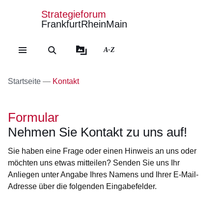
Strategieforum
FrankfurtRheinMain
Direkt zum Kopf der Se
Direkt zum Inhalt
Direkt zum Fuß der Sei
A-Z
Startseite
Kontakt
Formular
Nehmen Sie Kontakt zu uns auf!
Sie haben eine Frage oder einen Hinweis an uns oder
möchten uns etwas mitteilen? Senden Sie uns Ihr
Anliegen unter Angabe Ihres Namens und Ihrer E-Mail-
Adresse über die folgenden Eingabefelder.
Öffnet sich in einem neuen Fenster
Öffnet sich in einem neuen Fenster
Öffnet sich in einem neuen Fenster
Öffnet sich in einem neuen Fenster
Öffnet sich in einem neuen Fenster