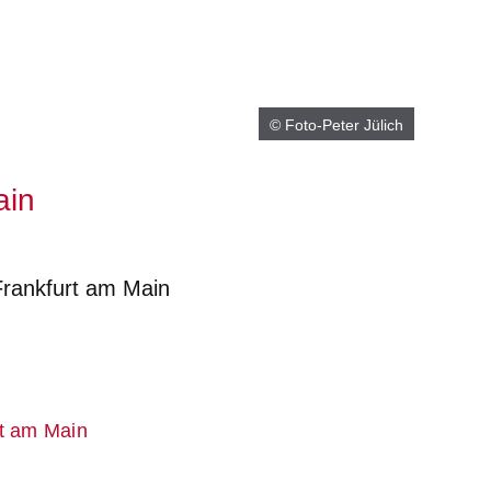
© Foto-Peter Jülich
ain
Frankfurt am Main
er
Fenster
euen Fenster
em neuen Fenster
er
rt am Main