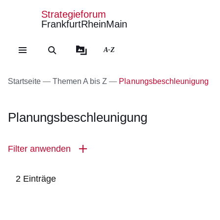
Strategieforum
FrankfurtRheinMain
Direkt zum Kopf der Se
Direkt zum Inhalt
Direkt zum Fuß der Sei
A-Z
Startseite
Themen A bis Z
Planungsbeschleunigung
Planungsbeschleunigung
Filter anwenden
2 Einträge
:2