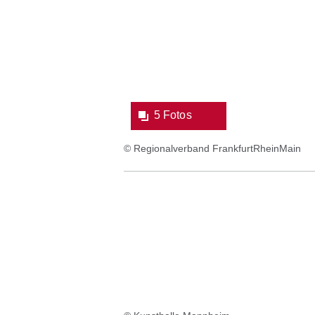
Bildergalerie:5
Fotos:Öffnet
eine
Lightbox:
5 Fotos
© Regionalverband FrankfurtRheinMain