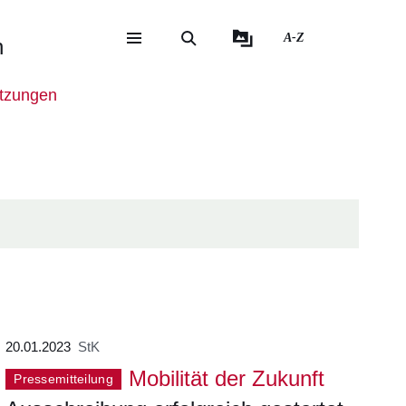
A-Z
n
eite
ite
tzungen
20.01.2023
StK
Mobilität der Zukunft
Pressemitteilung