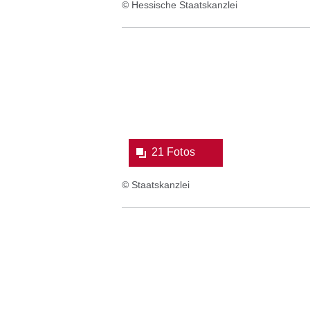
© Hessische Staatskanzlei
Bildergalerie:21
Fotos:Öffnet
eine
Lightbox:
21 Fotos
© Staatskanzlei
Bildergalerie:14
Fotos:Öffnet
eine
Lightbox: