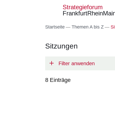
Strategieforum
FrankfurtRheinMai
Direkt zum Kopf der S
Direkt zum Inhalt
Direkt zum Fuß der Se
Startseite
Themen A bis Z
Si
Sitzungen
Filter anwenden
8 Einträge
:8
Ergebnisse: