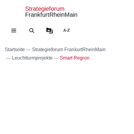
Strategieforum
FrankfurtRheinMain
Direkt zum Kopf der Se
Direkt zum Inhalt
Direkt zum Fuß der Sei
A-Z
Startseite
Strategieforum FrankurtRheinMain
Leuchtturmprojekte
Smart Region