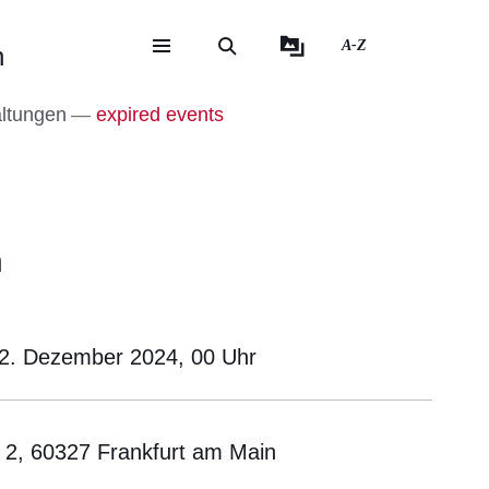
A-Z
n
eite
ite
altungen
expired events
n
2. Dezember 2024, 00
Uhr
t 2, 60327 Frankfurt am Main