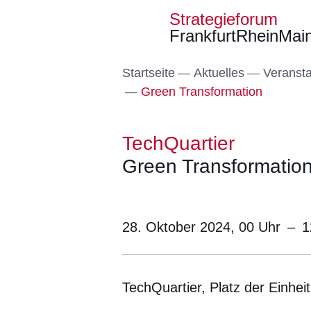
Strategieforum
FrankfurtRheinMai
Direkt zum Kopf der S
Direkt zum Inhalt
Direkt zum Fuß der Se
Startseite
Aktuelles
Veranst
Green Transformation
TechQuartier
Green Transformatio
28. Oktober 2024, 00
Uhr
–
1
TechQuartier, Platz der Einhei