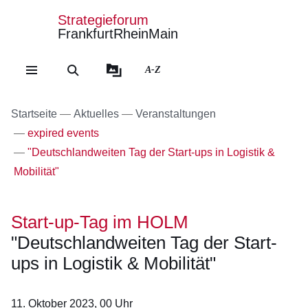
Strategieforum
FrankfurtRheinMain
Direkt zum Kopf der Se
Direkt zum Inhalt
Direkt zum Fuß der Sei
A-Z
Startseite
Aktuelles
Veranstaltungen
expired events
"Deutschlandweiten Tag der Start-ups in Logistik &
Mobilität"
Start-up-Tag im HOLM
"Deutschlandweiten Tag der Start-
ups in Logistik & Mobilität"
11. Oktober 2023, 00
Uhr