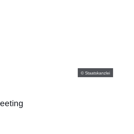
© Staatskanzlei
eeting
er
Fenster
euen Fenster
em neuen Fenster