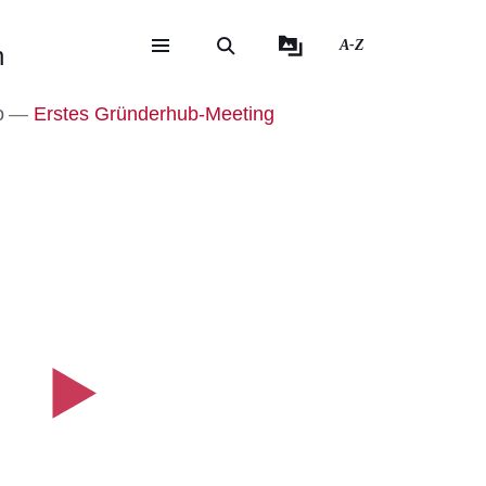
A-Z
n
eite
ite
o
Erstes Gründerhub-Meeting